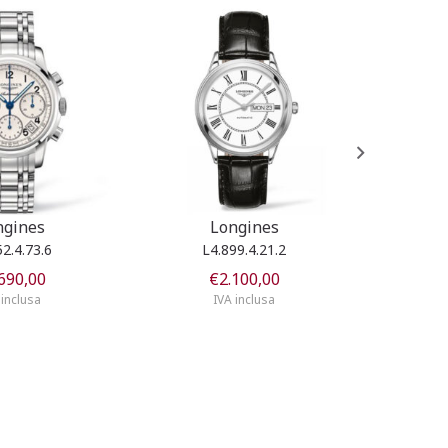
ngines
Longines
52.4.73.6
L4.899.4.21.2
L
690,00
€
2.100,00
 inclusa
IVA inclusa