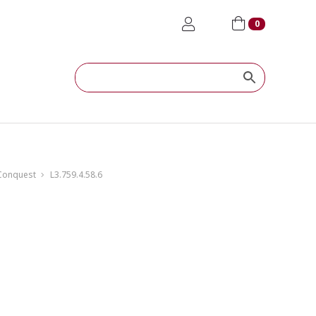
0
Conquest
L3.759.4.58.6