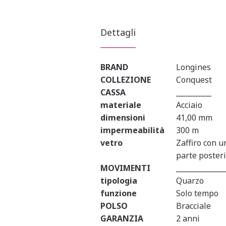
Dettagli
BRAND
Longines
COLLEZIONE
Conquest
CASSA
__________
materiale
Acciaio
dimensioni
41,00 mm
impermeabilità
300 m
vetro
Zaffiro con u
parte posteri
MOVIMENTI
______________
tipologia
Quarzo
funzione
Solo tempo
POLSO
Bracciale
GARANZIA
2 anni