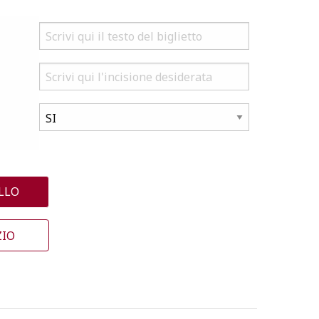
LLO
ZIO