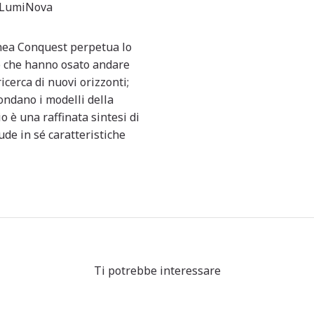
r-LumiNova
linea Conquest perpetua lo
oro che hanno osato andare
ricerca di nuovi orizzonti;
fondano i modelli della
o è una raffinata sintesi di
ude in sé caratteristiche
Ti potrebbe interessare