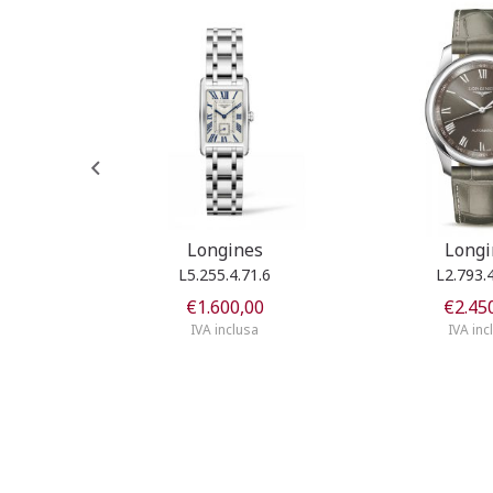
s
Longines
Longi
.9
L5.255.4.71.6
L2.793.4
0
€
1.600,00
€
2.45
a
IVA inclusa
IVA inc