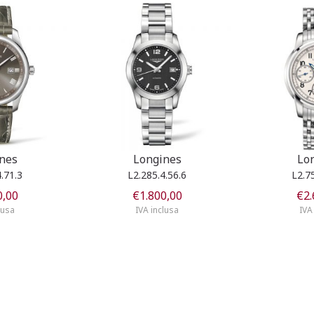
nes
Longines
Lo
.71.3
L2.285.4.56.6
L2.7
0,00
€
1.800,00
€
2.
lusa
IVA inclusa
IVA