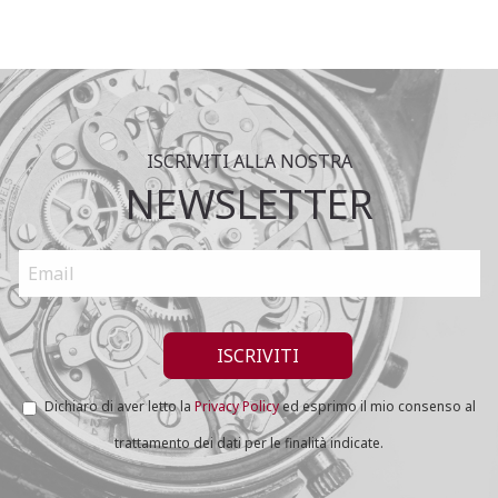
ISCRIVITI ALLA NOSTRA
NEWSLETTER
Dichiaro di aver letto la
Privacy Policy
ed esprimo il mio consenso al
trattamento dei dati per le finalità indicate.