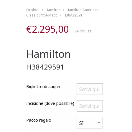
Orologi
Hamilton
Hamilton American
Classic Intra-Matic
H38429591
€
2.295,00
IVA inclusa
Hamilton
H38429591
Biglietto di auguri
Incisione (dove possibile)
Pacco regalo